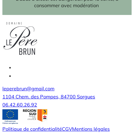
2025
consommer avec modération
leperebrun@gmail.com
1104 Chem. des Pompes, 84700 Sorgues
06.42.60.26.92
Politique de confidentialité
CGV
Mentions légales