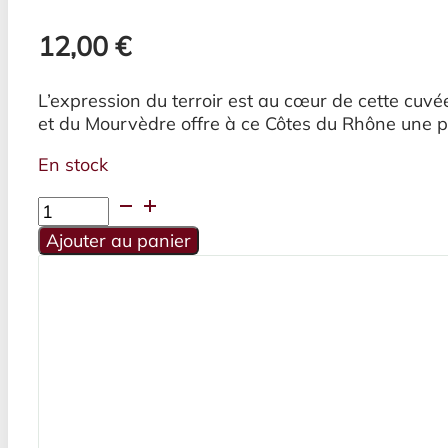
12,00
€
L’expression du terroir est au cœur de cette cuvée
et du Mourvèdre offre à ce Côtes du Rhône une pu
En stock
quantité
de
Ajouter au panier
Cuvée
La
Relève
2025